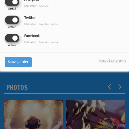
Analytics
Utilisation: Analyse
Activé
Twitter
Utilisation: Fonctionnalité
Activé
Facebook
Utilisation: Fonctionnalité
Activé
Propulsé par Orejime
Sauvegarder
PHOTOS