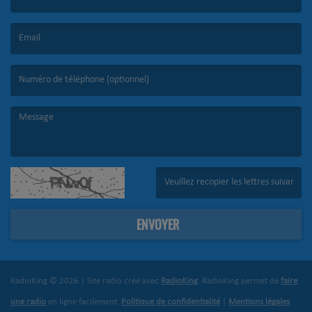
(Le nom est obligatoire. )
(L’email est obligatoire. )
(Le message est obligatoire. )
(Captcha invalide. )
ENVOYER
RadioKing © 2026 | Site radio créé avec
RadioKing
. RadioKing permet de
faire
une radio
en ligne facilement.
Politique de confidentialité
|
Mentions légales