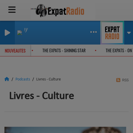
 Music Play
HITE
UMMER ENCOUNTER
THE EXPATS - SHINING STAR
THE EXPATS - 
NOUVEAUTES
Podcasts
Livres - Culture
RSS
Livres - Culture