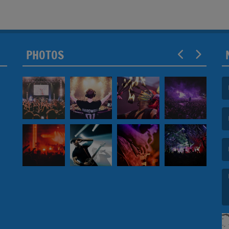
PHOTOS
(L
(L
(L