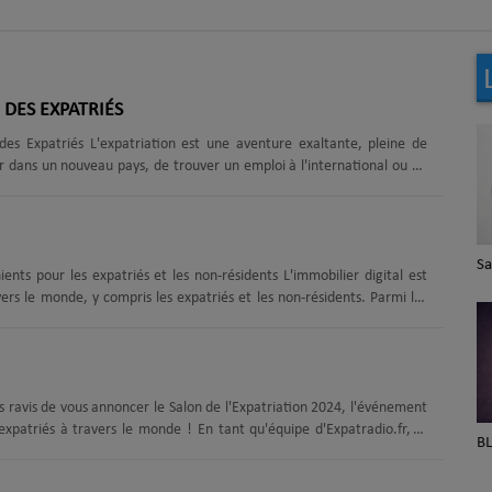
DES EXPATRIÉS
es Expatriés L'expatriation est une aventure exaltante, pleine de
ller dans un nouveau pays, de trouver un emploi à l'international ou de
e pouvoir compter sur un réseau solide. Expatradio.fr a pensé à vous en
 aux voyageurs et à tous ceux qui ont l'âme d'un citoyen du monde. Et
 pour......
PA Les petites annonces de
Sa
s expatriés et les non-résidents L'immobilier digital est
l'immobilier.
ers le monde, y compris les expatriés et les non-résidents. Parmi les
SCPI (Sociétés Civiles de Placement Immobilier) offrent une alternative
convénients de l'immobilier digital avec les SCPI, en mettant l'accent
triés et les......
 ravis de vous annoncer le Salon de l'Expatriation 2024, l'événement
xpatriés à travers le monde ! En tant qu'équipe d'Expatradio.fr, la
Parlons culture
BL
assionnés par les aventures internationales et nous sommes là pour
 salon en ligne, qui se tiendra du 12 au 18 mars 2024, est une