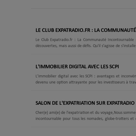
LE CLUB EXPATRADIO.FR : LA COMMUNAUTÉ 
Le Club Expatradio.fr : La Communauté Incontournable d
découvertes, mais aussi de défis. Qu'il s'agisse de s'insta
garder un lien avec sa culture d'origine, il est essentiel d
créant Le Club Expatradio, un espace dédié aux expatriés,
le plus beau ? L'adhésion est 100 % gratuite ! Un Club Pensé
L'IMMOBILIER DIGITAL AVEC LES SCPI
L'immobilier digital avec les SCPI : avantages et inconvénients pour le
devenu une option attrayante pour les investisseurs à trav
différentes formes d'investissement immobilier digital, les 
intéressante. Cet article examinera les avantages et les in
sur les expatriés et les non-résidents.Avantages pour les expa
SALON DE L'EXPATRIATION SUR EXPATRADIO
Cher(e) ami(e) de l'expatriation et du voyage,Nous sommes
incontournable pour tous les nomades, globe-trotters et e
webradio dédiée aux Français à l'étranger, nous sommes p
vous accompagner à chaque étape de votre mobilité.Ce