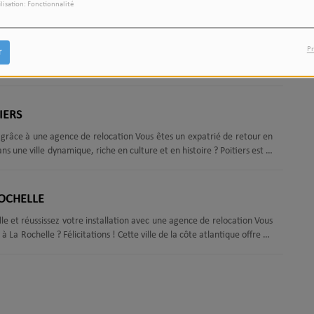
ilisation: Fonctionnalité
 installation en famille dans une ville que vous ne connaissez pas bien.
ence de relocation. Dans cet article, nous......
RASBOURG
Pr
r
 installation en famille à Strasbourg avec une agence de relocation
 France, dans la région Grand Est. Elle est connue pour sa beauté
 institutions européennes. Si vous êtes un expatrié ou un investisseur,
outefois, préparer son retour d'expatriation et réussir son installation
 connaissez pas......
IERS
rs grâce à une agence de relocation Vous êtes un expatrié de retour en
ns une ville dynamique, riche en culture et en histoire ? Poitiers est la
 la France, elle offre une qualité de vie exceptionnelle, avec un cadre
onomie dynamique qui attire de plus en plus de familles.Cependant,
e stressante et......
ROCHELLE
 et réussissez votre installation avec une agence de relocation Vous
 La Rochelle ? Félicitations ! Cette ville de la côte atlantique offre un
 Cependant, quitter son pays d'expatriation pour s'installer dans une
lorsque toute la famille est impliquée. Pour faciliter votre retour
ire appel à......