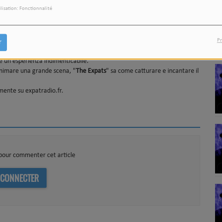
ilisation: Fonctionnalité
triati provenienti da ogni angolo del mondo. Le loro canzoni e la loro
 bossa jazz, fino all'electro-pop.
Pr
 con testi e arrangiamenti musicali influenzati dalle loro esperienze e
r
fascinante. La loro passione per la musica e il desiderio di condividere
e un'esperienza indimenticabile.
di animare una grande scena, "
The Expats
" sa come catturare e incantare il
mente su expatradio.fr.
pour commenter cet article
 CONNECTER