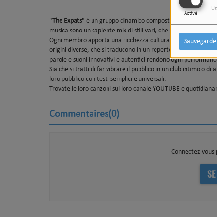
Ut
Activé
"
The Expats
" è un gruppo dinamico composto da musicisti espa
musica sono un sapiente mix di stili vari, che vanno dal pop alla
Ogni membro apporta una ricchezza culturale e musicale unica,
Sauvegarde
origini diverse, che si traducono in un repertorio eclettico e af
parole e suoni innovativi e autentici rendono ogni performanc
Sia che si tratti di far vibrare il pubblico in un club intimo o 
loro pubblico con testi semplici e universali.
Trovate le loro canzoni sul loro canale YOUTUBE e quotidiana
Commentaires(0)
Connectez-vous 
SE