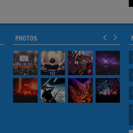
PHOTOS
(L
(L
(L