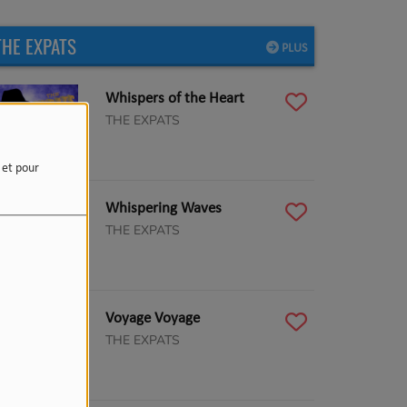
THE EXPATS
PLUS
Whispers of the Heart
THE EXPATS
e et pour
Whispering Waves
THE EXPATS
Voyage Voyage
THE EXPATS