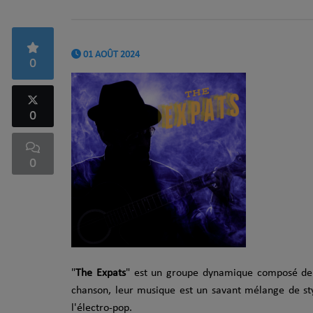
01 AOÛT 2024
0
0
0
"
The Expats
" est un groupe dynamique composé de 
chanson, leur musique est un savant mélange de styl
l'électro-pop.