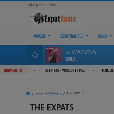
Espace membre
ACCUEIL
EXPAT PRATIQUE
RADIO
LE TEMPS D'ÊTRE
LESLIE
PATS - ON THE JAZZ ROAD
THE EXPATS - MUSIQUE ET JAZZ
MAR
NOUVEAUTES
Pages
Musique
THE EXPATS
THE EXPATS