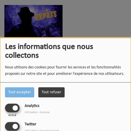
Les informations que nous
THE EXPATS - CA VA BOUGER
collectons
Nous utilisons des cookies pour fournir les services et les fonctionnalités
proposés sur notre site et pour améliorer l'expérience de nos utilisateurs.
Commentaires(0)
Tout accepter
Tout refuser
Connectez-vous pour commenter cet article
Analytics
SE CONNECTER
Utilisation: Analyse
Activé
Twitter