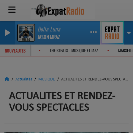
Bella Luna
JASON MRAZ
TS - ON THE JAZZ ROAD
THE EXPATS - MUSIQUE ET JAZZ
MARS
NOUVEAUTES
Actualités
MUSIQUE
ACTUALITES ET RENDEZ-VOUS SPECTACLES
ACTUALITES ET RENDEZ-
VOUS SPECTACLES