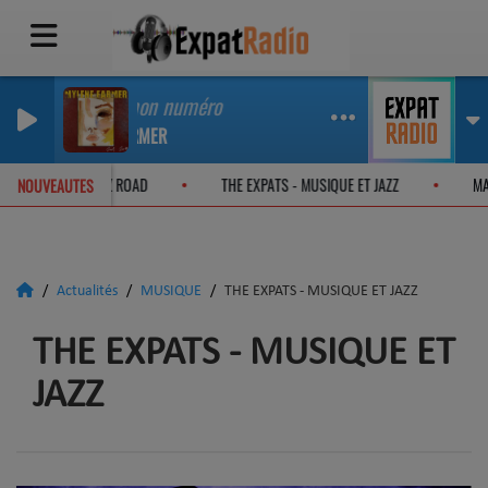
Appelle mon numéro
MYLÈNE FARMER
E EXPATS - ON THE JAZZ ROAD
THE EXPATS - MUSIQUE ET JAZZ
NOUVEAUTES
Actualités
MUSIQUE
THE EXPATS - MUSIQUE ET JAZZ
THE EXPATS - MUSIQUE ET
JAZZ