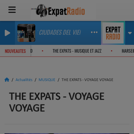
LAS CIUDADES DEL VIENTO
PATS - ON THE JAZZ ROAD
THE EXPATS - MUSIQUE ET JAZZ
MAR
NOUVEAUTES
Actualités
MUSIQUE
THE EXPATS - VOYAGE VOYAGE
THE EXPATS - VOYAGE
VOYAGE