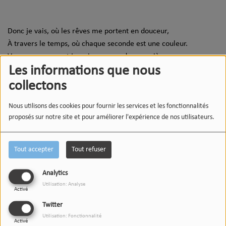
Donc je vais, où les rêves me portent en douceur,
À travers le temps, où chaque seconde est une couleur.
Voyage, voyage, et jamais ne regarde en arrière,
Les informations que nous
Dans le livre de ma vie, chaque page est une frontière.
collectons
Nous utilisons des cookies pour fournir les services et les fonctionnalités
Découvrir ce titre :
proposés sur notre site et pour améliorer l'expérience de nos utilisateurs.
Spotify.com
Apple Music
Tout accepter
Tout refuser
YouTubes Music
Analytics
Voir aussi
Utilisation: Analyse
Activé
Twitter
Utilisation: Fonctionnalité
Activé