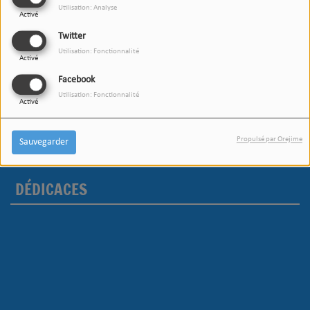
Utilisation: Analyse
Activé
Connectez-vous pour commenter cet article
Twitter
Utilisation: Fonctionnalité
SE CONNECTER
Activé
Facebook
Utilisation: Fonctionnalité
Activé
Propulsé par Orejime
Sauvegarder
DÉDICACES