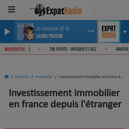
In assenza di te
LAURA PAUSINI
TS - ON THE JAZZ ROAD
THE EXPATS - MUSIQUE ET JAZZ
MARS
NOUVEAUTES
Podcasts
Immobilier
Investissement immobilier en france depuis l'étranger
Investissement immobilier
en france depuis l'étranger