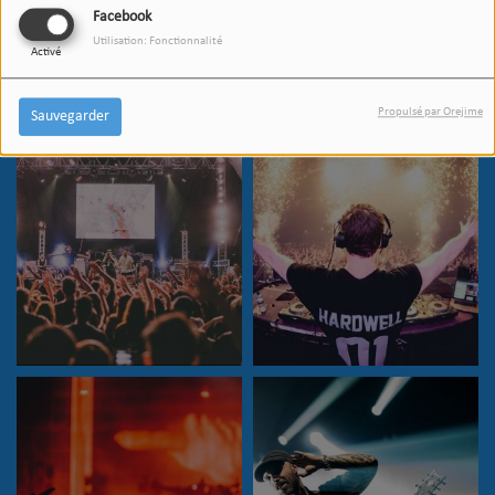
Facebook
Utilisation: Fonctionnalité
Activé
PHOTOS
Propulsé par Orejime
Sauvegarder