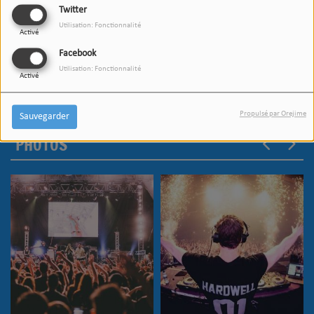
Twitter
Utilisation: Fonctionnalité
Activé
Facebook
Utilisation: Fonctionnalité
Activé
Propulsé par Orejime
Sauvegarder
PHOTOS