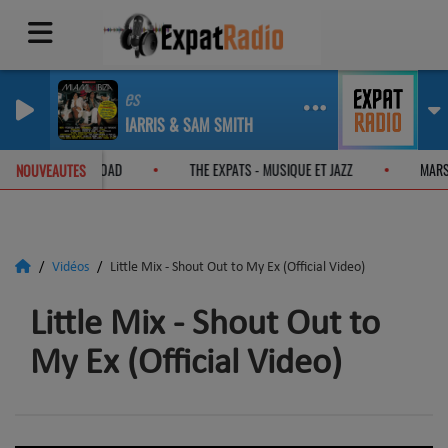
Promises
CALVIN HARRIS & SAM SMITH
XPATS - ON THE JAZZ ROAD
THE EXPATS - MUSIQUE ET JAZZ
MA
NOUVEAUTES
Vidéos
Little Mix - Shout Out to My Ex (Official Video)
Little Mix - Shout Out to
My Ex (Official Video)